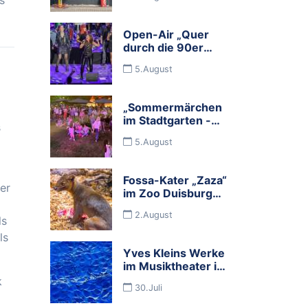
und viele
Mitmachbuden
feiern die
Open-Air „Quer
Budenkultur im
durch die 90er
Ruhrgebiet
Jahre mit dem
5.August
Rock Orchester
Ruhrgebeat“
„Sommermärchen
im Stadtgarten -
s
Food, Wine &
5.August
Music" begeisterte
Tausende
Besucher
Fossa-Kater „Zaza“
er
im Zoo Duisburg
eingezogen
2.August
ls
ls
Yves Kleins Werke
im Musiktheater im
Revier werden
k
30.Juli
erforscht und für
die Zukunft