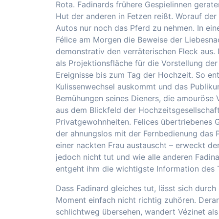
Rota. Fadinards frühere Gespielinnen geraten
Hut der anderen in Fetzen reißt. Worauf der
Autos nur noch das Pferd zu nehmen. In ein
Félice am Morgen die Beweise der Liebesnac
demonstrativ den verräterischen Fleck aus.
als Projektionsfläche für die Vorstellung d
Ereignisse bis zum Tag der Hochzeit. So en
Kulissenwechsel auskommt und das Publikum
Bemühungen seines Dieners, die amouröse 
aus dem Blickfeld der Hochzeitsgesellschaft
Privatgewohnheiten. Felices übertriebenes 
der ahnungslos mit der Fernbedienung das
einer nackten Frau austauscht – erweckt den 
jedoch nicht tut und wie alle anderen Fadin
entgeht ihm die wichtigste Information des 
Dass Fadinard gleiches tut, lässt sich durc
Moment einfach nicht richtig zuhören. Dera
schlichtweg übersehen, wandert Vézinet als h