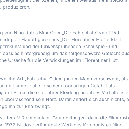
u produzieren.
ng von Nino Rotas Mini-Oper „Die Fahrschule“ von 1959
ündig die Hauptfiguren aus „Der Florentiner Hut“ erklärt.
Opernkunst und der funkensprühenden Schauspiel- und
, dass es hintergründig um das folgenschwere Geflecht au
iche Ursache für die Verwicklungen im „Florentiner Hut“
 welche Art „Fahrschule“ dem jungen Mann vorschwebt, als 
umelt und sie alle in seinem toonartigen Gefährt als
 mit Elena, die er ob ihrer Kleidung und ihres Verhaltens a
nn überraschend sein Herz. Daran ändert sich auch nichts, a
age ihn zur Ehe zwingt.
st dem MiR ein genialer Coup gelungen, denn die Filmmusi
von 1972 ist das berühmteste Werk des Komponisten Nino