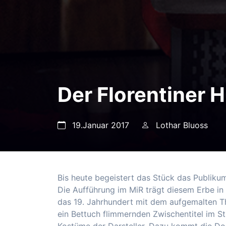
Der Florentiner H
19.Januar 2017
Lothar Bluoss
Bis heute begeistert das Stück das Publikum
Die Aufführung im MiR trägt diesem Erbe in
das 19. Jahrhundert mit dem aufgemalten Th
ein Bettuch flimmernden Zwischentitel im St
Kostüme der Darsteller. Dazu kommt die Dop