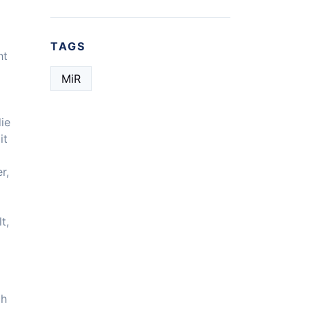
gesichert
TAGS
ht
MiR
ie
it
r,
t,
ch