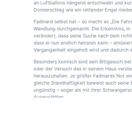
an Luftballons hängend entschwebt und ku
Donnerschlag wie ein rettender Engel nieder
Fadinard selbst hat – so macht es „Die Fahr
Wandlung durchgemacht. Die Erkenntnis, in 
verändert, dass seine Suche nach dem richti
dass er nun endlich heiraten kann – amüsier
Vergangenheit eingeholt wird und dadurch i
Besonders komisch sind sein Bittgesuch bei 
oder der Versuch das in seinem Haus verste
herauszuhalten. Je größer Fadinards Not wir
gleiche Standhaftigkeit beweist auch seine B
ungünstig – sogar als mit ihrer Schwangersch
Auserwählten.
Man möchte Beifall klatschen, so gut ist di
ruhenden Frau gelungen. Erst kurz vor dem 
Wanken. Denn just in dem Moment, als Frau 
um ihre Ehrenrettung bedankt, trabt sein Pfe