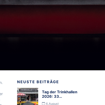
NEUSTE BEITRÄGE
n.
Tag der Trinkhallen
er
2026: 33
n
Programmbuden
6.August
s