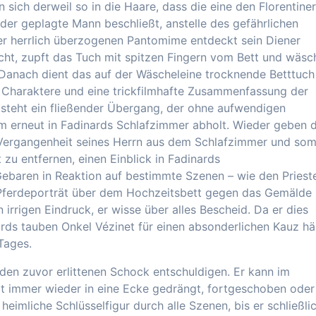
 sich derweil so in die Haare, dass die eine den Florentiner
 der geplagte Mann beschließt, anstelle des gefährlichen
er herrlich überzogenen Pantomime entdeckt sein Diener
ht, zupft das Tuch mit spitzen Fingern vom Bett und wäsc
 Danach dient das auf der Wäscheleine trocknende Betttuch
er Charaktere und eine trickfilmhafte Zusammenfassung der
tsteht ein fließender Übergang, der ohne aufwendigen
 erneut in Fadinards Schlafzimmer abholt. Wieder geben d
Vergangenheit seines Herrn aus dem Schlafzimmer und som
 zu entfernen, einen Einblick in Fadinards
Gebaren in Reaktion auf bestimmte Szenen – wie den Prieste
 Pferdeporträt über dem Hochzeitsbett gegen das Gemälde
irrigen Eindruck, er wisse über alles Bescheid. Da er dies
ards tauben Onkel Vézinet für einen absonderlichen Kauz häl
Tages.
h den zuvor erlittenen Schock entschuldigen. Er kann im
rt immer wieder in eine Ecke gedrängt, fortgeschoben oder
eimliche Schlüsselfigur durch alle Szenen, bis er schließli