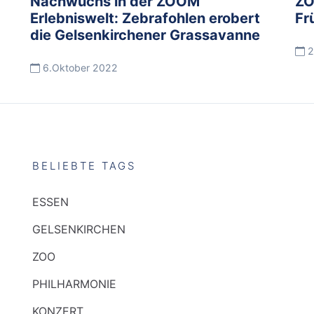
Nachwuchs in der ZOOM
ZO
Erlebniswelt: Zebrafohlen erobert
Fr
die Gelsenkirchener Grassavanne
2
6.Oktober 2022
BELIEBTE TAGS
ESSEN
GELSENKIRCHEN
ZOO
PHILHARMONIE
KONZERT