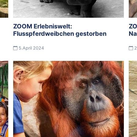
ZOOM Erlebniswelt:
ZO
Flusspferdweibchen gestorben
Na
5.April 2024
2