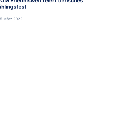
OM Erlebniswelt feiert tierisches
ühlingsfest
5.März 2022