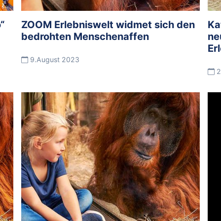
“
ZOOM Erlebniswelt widmet sich den
Ka
bedrohten Menschenaffen
ne
Er
9.August 2023
2