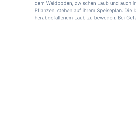
dem Waldboden, zwischen Laub und auch in 
Pflanzen, stehen auf ihrem Speiseplan. Die 
herabgefallenem Laub zu bewegen. Bei Gefah
Schutzmechanismus, den nur das Kugelgürtelti
dreieckigen Knochenplatten auf dem Rücke
vor Fressfeinden. Nur der Jaguar schafft es
das Südliche Kugelgürteltiere eine bedrohte
Die gezielte Jagd und insbesondere der Le
setzen den Tieren zu. Weltweit gibt es rund
www.zoo-duisburg.de
Zoo
Tropenhalle
Zoo-Duisburg
ZUVOR ERSCHIENEN
Zoo Duisburg: Das Tier-Orakel 
Sparkasse Duisburg sagt DFB-S