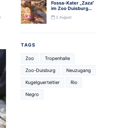
Fossa-Kater „Zaza“
im Zoo Duisburg
eingezogen
n
2.August
TAGS
Zoo
Tropenhalle
Zoo-Duisburg
Neuzugang
Kugelguerteltier
Rio
Negro