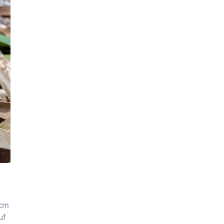
 cm
uf