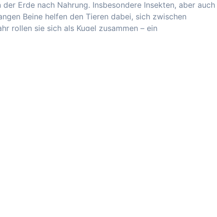
der Erde nach Nahrung. Insbesondere Insekten, aber auch
langen Beine helfen den Tieren dabei, sich zwischen
r rollen sie sich als Kugel zusammen – ein
er, nicht aber andere Gürteltiere, hat. Die kleinen,
n, dem Kopf und auch am Schwanz, schützen das Kugelgürt
, den Panzer zu knacken. Trotz des eingebauten Panzers ist
 Tierart und wird auf der sogenannten „Roten Liste“ geführt
bensraumverlust durch Brandrohdung und Plantagenwirtsch
 20 verschiedene Gürteltier-Arten.
Neuzugang
Kugelguerteltier
Rio
Negro
ZUVOR ERSCHIENEN
der
Großer Auftritt für kleines Hippo:
piele
Mufaro stellt sich der Öffentlichkeit