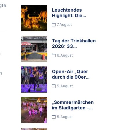
gte
Leuchtendes
Highlight: Die
Zoolichter kehren
7.August
zurück
Tag der Trinkhallen
2026: 33
Programmbuden
,
6.August
und viele
Mitmachbuden
feiern die
Open-Air „Quer
m
Budenkultur im
durch die 90er
Ruhrgebiet
Jahre mit dem
5.August
Rock Orchester
Ruhrgebeat“
„Sommermärchen
im Stadtgarten -
Food, Wine &
5.August
Music" begeisterte
Tausende
Besucher