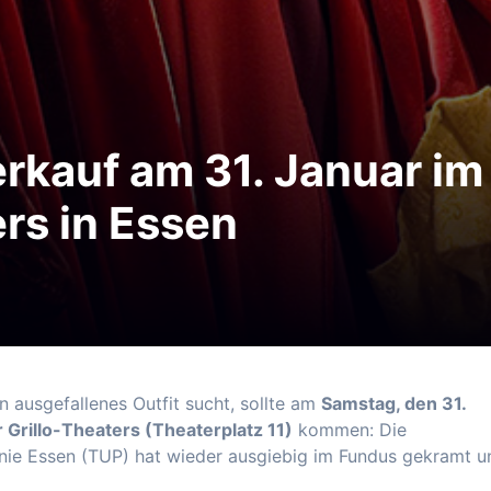
kauf am 31. Januar im
ers in Essen
 ausgefallenes Outfit sucht, sollte am
Samstag, den 31.
 Grillo-Theaters (Theaterplatz 11)
kommen: Die
nie Essen (TUP) hat wieder ausgiebig im Fundus gekramt u