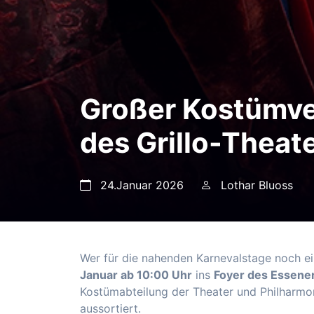
Großer Kostümver
des Grillo-Theat
24.Januar 2026
Lothar Bluoss
Wer für die nahenden Karnevalstage noch ein
Januar ab 10:00 Uhr
ins
Foyer des Essener
Kostümabteilung der Theater und Philharmo
aussortiert.