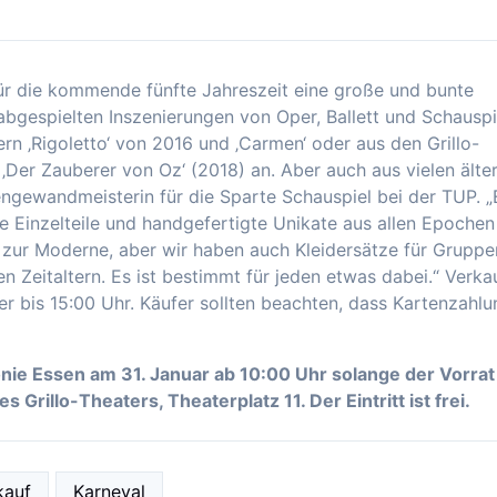
für die kommende fünfte Jahreszeit eine große und bunte
gespielten Inszenierungen von Oper, Ballett und Schauspi
rn ‚Rigoletto‘ von 2016 und ‚Carmen‘ oder aus den Grillo-
 ‚Der Zauberer von Oz‘ (2018) an. Aber auch aus vielen älte
rengewandmeisterin für die Sparte Schauspiel bei der TUP. „
e Einzelteile und handgefertigte Unikate aus allen Epochen
 zur Moderne, aber wir haben auch Kleidersätze für Gruppe
Zeitaltern. Es ist bestimmt für jeden etwas dabei.“ Verka
er bis 15:00 Uhr. Käufer sollten beachten, dass Kartenzahlu
ie Essen am 31. Januar ab 10:00 Uhr solange der Vorrat
s Grillo-Theaters, Theaterplatz 11. Der Eintritt ist frei.
kauf
Karneval