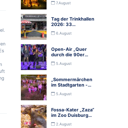
7.August
zurück
Tag der Trinkhallen
2026: 33
Programmbuden
el.
6.August
und viele
Mitmachbuden
ren
feiern die
Open-Air „Quer
Es
Budenkultur im
durch die 90er
Ruhrgebiet
Jahre mit dem
n
5.August
Rock Orchester
Ruhrgebeat“
uft
ng
„Sommermärchen
im Stadtgarten -
Food, Wine &
5.August
Music" begeisterte
Tausende
Besucher
Fossa-Kater „Zaza“
im Zoo Duisburg
eingezogen
2.August