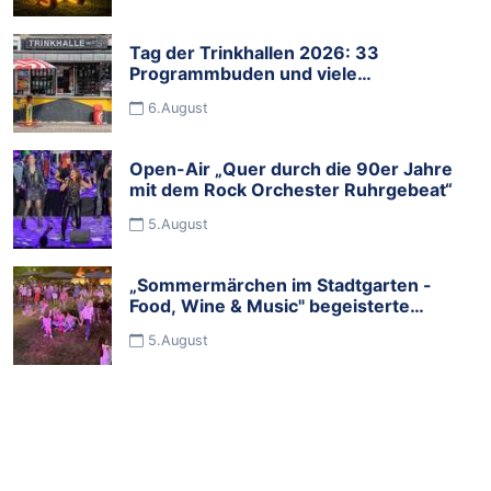
Tag der Trinkhallen 2026: 33
Programmbuden und viele
Mitmachbuden feiern die Budenkultur
6.August
im Ruhrgebiet
Open-Air „Quer durch die 90er Jahre
mit dem Rock Orchester Ruhrgebeat“
5.August
„Sommermärchen im Stadtgarten -
Food, Wine & Music" begeisterte
Tausende Besucher
5.August
Fossa-Kater „Zaza“ im Zoo Duisburg
eingezogen
2.August