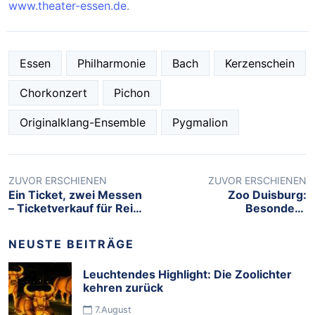
www.theater-essen.de
.
Essen
Philharmonie
Bach
Kerzenschein
Chorkonzert
Pichon
Originalklang-Ensemble
Pygmalion
ZUVOR ERSCHIENEN
ZUVOR ERSCHIENEN
Ein Ticket, zwei Messen
Zoo Duisburg:
– Ticketverkauf für Reise
Besondere
+ Camping 2026 hat
Themenführungen im
begonnen
Februar und März
NEUSTE BEITRÄGE
Leuchtendes Highlight: Die Zoolichter
kehren zurück
7.August