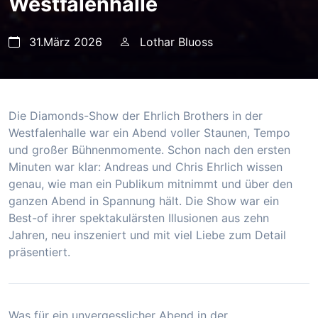
Westfalenhalle
31.März 2026
Lothar Bluoss
Die Diamonds-Show der Ehrlich Brothers in der
Westfalenhalle war ein Abend voller Staunen, Tempo
und großer Bühnenmomente. Schon nach den ersten
Minuten war klar: Andreas und Chris Ehrlich wissen
genau, wie man ein Publikum mitnimmt und über den
ganzen Abend in Spannung hält. Die Show war ein
Best-of ihrer spektakulärsten Illusionen aus zehn
Jahren, neu inszeniert und mit viel Liebe zum Detail
präsentiert.
Was für ein unvergesslicher Abend in der