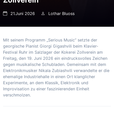
21.Juni 2026
Lothar Bluoss
Mit seinem Programm „Serious Music“ setzte der
georgische Pianist Giorgi Gigashvili beim Klavier-
Festival Ruhr im Salzlager der Kokerei Zollverein am
Freitag, den 19. Juni 2026 ein eindrucksvolles Zeichen
gegen musikalische Schubladen. Gemeinsam mit dem
Elektronikmusiker Nikala Zubiashvili verwandelte er die
ehemalige Industriehalle in einen Ort klanglicher
Experimente, an dem Klassik, Elektronik und
Improvisation zu einer faszinierenden Einheit
verschmolzen.