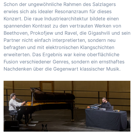
Schon der ungewöhnliche Rahmen des Salzlagers
erwies sich als idealer Resonanzraum für dieses
Konzert. Die raue Industriearchitektur bildete einen
spannenden Kontrast zu den vertrauten Werken von
Beethoven, Prokofjew und Ravel, die Gigashvili und sein
Partner nicht einfach interpretierten, sondern neu
befragten und mit elektronischen Klangschichten
erweiterten. Das Ergebnis war keine oberflächliche
Fusion verschiedener Genres, sondern ein ernsthaftes
Nachdenken über die Gegenwart klassischer Musik.