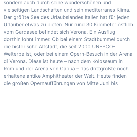
sondern auch durch seine wunderschönen und
vielseitigen Landschaften und sein mediterranes Klima.
Der größte See des Urlaubslandes Italien hat für jeden
Urlauber etwas zu bieten. Nur rund 30 Kilometer östlich
vom Gardasee befindet sich Verona. Ein Ausflug
dorthin lohnt immer. Ob bei einem Stadtbummel durch
die historische Altstadt, die seit 2000 UNESCO-
Welterbe ist, oder bei einem Opern-Besuch in der Arena
di Verona. Diese ist heute – nach dem Kolosseum in
Rom und der Arena von Capua – das drittgrößte noch
erhaltene antike Amphitheater der Welt. Heute finden
die großen Opernaufführungen von Mitte Juni bis
Anfang September statt und bieten Platz für 22.000
Zuschauer. Am gemütlichsten ist es, wenn man sich mit
einem Picknickkorb auf den großen Stufen der Tribünen
bequem macht. Karten sind für diesen Bereich schon ab
22 Euro erhältlich. In diesem Sommer stehen La
Traviata, Aida, Carmen, Turandot und Il Trovatore auf
dem Spielplan. Die erste Opernaufführung in der Arena