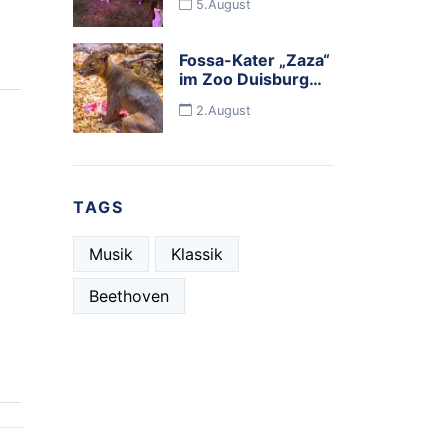
5.August
Music" begeisterte
Tausende
Besucher
Fossa-Kater „Zaza“
im Zoo Duisburg
eingezogen
2.August
TAGS
Musik
Klassik
Beethoven