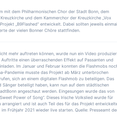
am mit dem Philharmonischen Chor der Stadt Bonn, dem
 Kreuzkirche und dem Kammerchor der Kreuzkirche „Vox
rojekt „B9Flashed“ entwickelt. Dabei sollten jeweils einma
rte der vielen Bonner Chöre stattfinden.
ht mehr auftreten können, wurde nun ein Video produzier
 Auftritte einen überraschenden Effekt auf Passanten und
inladen. Im Januar und Februar konnten die Flashmobs noc
ona-Pandemie musste das Projekt ab März unterbrochen
en, sich an einem digitalen Flashmob zu beteiligen. Das
 Sänger beteiligt haben, kann nun auf dem städtischen
adtBonn angeschaut werden. Eingesungen wurde das von
weet Power of Song“. Dieses Irische Volkslied wurde für
arrangiert und ist auch Teil des für das Projekt entwickelt
 im Frühjahr 2021 wieder live starten. Quelle: Presseamt de