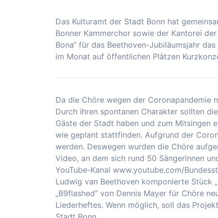
Das Kulturamt der Stadt Bonn hat gemeins
Bonner Kammerchor sowie der Kantorei der
Bona“ für das Beethoven-Jubiläumsjahr das P
im Monat auf öffentlichen Plätzen Kurzkonze
Da die Chöre wegen der Coronapandemie nic
Durch ihren spontanen Charakter sollten die
Gäste der Stadt haben und zum Mitsingen e
wie geplant stattfinden. Aufgrund der Cor
werden. Deswegen wurden die Chöre aufgeruf
Video, an dem sich rund 50 Sängerinnen und
YouTube-Kanal www.youtube.com/Bundesst
Ludwig van Beethoven komponierte Stück „S
„B9flashed“ von Dennis Mayer für Chöre neu 
Liederheftes. Wenn möglich, soll das Projekt
Stadt Bonn