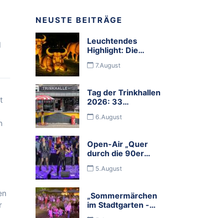
NEUSTE BEITRÄGE
Leuchtendes
l
Highlight: Die
Zoolichter kehren
7.August
zurück
Tag der Trinkhallen
t
2026: 33
Programmbuden
6.August
und viele
h
Mitmachbuden
feiern die
Open-Air „Quer
Budenkultur im
durch die 90er
Ruhrgebiet
Jahre mit dem
5.August
Rock Orchester
Ruhrgebeat“
en
„Sommermärchen
r
im Stadtgarten -
Food, Wine &