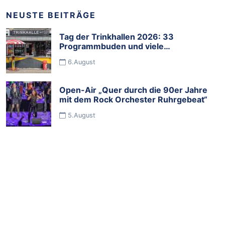
Impressionismus und
NEUSTE BEITRÄGE
Expressionismus in
2022
Tag der Trinkhallen 2026: 33
Programmbuden und viele
Mitmachbuden feiern die Budenkultur
6.August
im Ruhrgebiet
Open-Air „Quer durch die 90er Jahre
mit dem Rock Orchester Ruhrgebeat“
5.August
„Sommermärchen im Stadtgarten -
Food, Wine & Music" begeisterte
Tausende Besucher
5.August
Fossa-Kater „Zaza“ im Zoo Duisburg
eingezogen
2.August