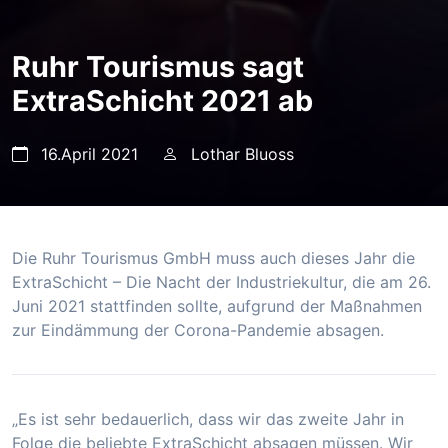
Ruhr Tourismus sagt
ExtraSchicht 2021 ab
16.April 2021
Lothar Bluoss
Die Ruhr Tourismus GmbH muss auch dieses Jahr die
ExtraSchicht – Die Nacht der Industriekultur, die am 26.
Juni 2021 stattfinden sollte, aufgrund der Maßnahmen
zur Eindämmung der Corona-Pandemie absagen.
„Es ist sehr bedauerlich, dass wir das zweite Jahr in
Folge die beliebte ExtraSchicht absagen müssen. Wir