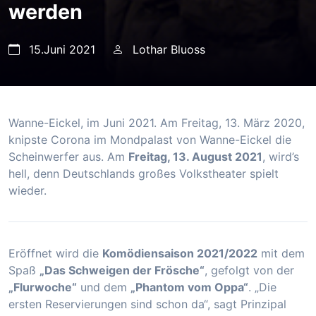
werden
15.Juni 2021
Lothar Bluoss
Wanne-Eickel, im Juni 2021. Am Freitag, 13. März 2020,
knipste Corona im Mondpalast von Wanne-Eickel die
Scheinwerfer aus. Am
Freitag, 13. August 2021
, wird’s
hell, denn Deutschlands großes Volkstheater spielt
wieder.
Eröffnet wird die
Komödiensaison 2021/2022
mit dem
Spaß
„Das Schweigen der Frösche“
, gefolgt von der
„Flurwoche“
und dem
„Phantom vom Oppa“
. „Die
ersten Reservierungen sind schon da“, sagt Prinzipal