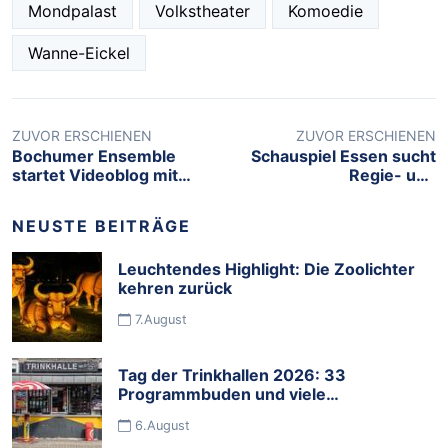
Mondpalast
Volkstheater
Komoedie
Wanne-Eickel
ZUVOR ERSCHIENEN
ZUVOR ERSCHIENEN
Bochumer Ensemble
Schauspiel Essen sucht
startet Videoblog mit
Regie- und
Geschichten und
Videohospitanten
Gedichten aus den
NEUSTE BEITRÄGE
eigenen vier Wänden
Leuchtendes Highlight: Die Zoolichter
kehren zurück
7.August
Tag der Trinkhallen 2026: 33
Programmbuden und viele
Mitmachbuden feiern die Budenkultur
6.August
im Ruhrgebiet