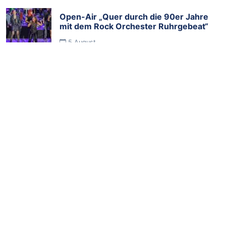
Open-Air „Quer durch die 90er Jahre
mit dem Rock Orchester Ruhrgebeat“
5.August
„Sommermärchen im Stadtgarten -
Food, Wine & Music" begeisterte
Tausende Besucher
5.August
Fossa-Kater „Zaza“ im Zoo Duisburg
eingezogen
2.August
TAGS
Mondpalast
Volkstheater
Komoedie