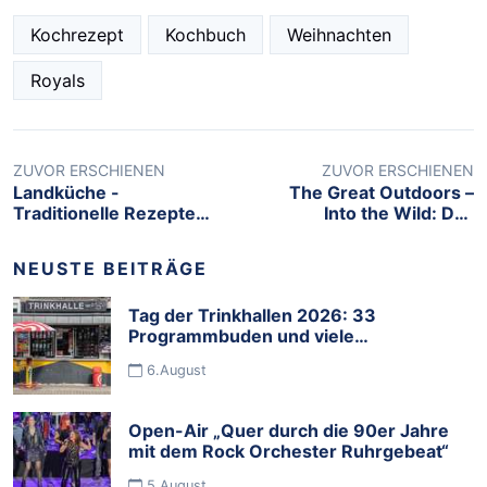
Kochrezept
Kochbuch
Weihnachten
Royals
ZUVOR ERSCHIENEN
ZUVOR ERSCHIENEN
Landküche -
The Great Outdoors –
Traditionelle Rezepte
Into the Wild: Das
und Geschichten aus der
Kochbuch für
Ukraine
nachhaltigen
NEUSTE BEITRÄGE
Fleischgenuss
Tag der Trinkhallen 2026: 33
Programmbuden und viele
Mitmachbuden feiern die Budenkultur
6.August
im Ruhrgebiet
Open-Air „Quer durch die 90er Jahre
mit dem Rock Orchester Ruhrgebeat“
5.August