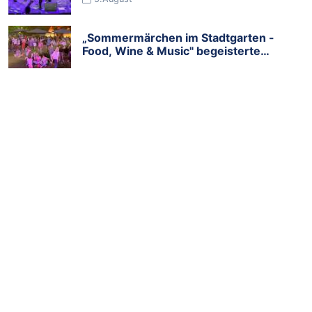
„Sommermärchen im Stadtgarten -
Food, Wine & Music" begeisterte
Tausende Besucher
5.August
Fossa-Kater „Zaza“ im Zoo Duisburg
eingezogen
2.August
Yves Kleins Werke im Musiktheater im
Revier werden erforscht und für die
Zukunft gesichert
30.Juli
TAGS