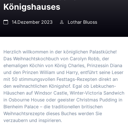
Königshauses
14.Dezember 2023
Lothar Bluoss
Herzlich willkommen in der königlichen Palastküche!
Das Weihnachtskochbuch von Carolyn Robb, der
ehemaligen Köchin von König Charles, Prinzessin Diana
und den Prinzen William und Harry, entführt seine Leser
mit 50 stimmungsvollen Festtags-Rezepten direkt an
den weihnachtlichen Königshof. Egal ob Lebkuchen-
Häuschen auf Windsor Castle, Winter-Victoria Sandwich
in Osbourne House oder geeister Christmas Pudding in
Blenheim Palace – die traditionellen britischen
Weihnachtsrezepte dieses Buches werden Sie
verzaubern und inspirieren.