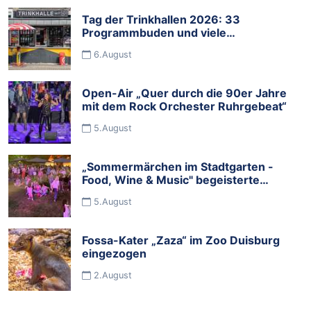
Tag der Trinkhallen 2026: 33
Programmbuden und viele
Mitmachbuden feiern die Budenkultur
6.August
im Ruhrgebiet
Open-Air „Quer durch die 90er Jahre
mit dem Rock Orchester Ruhrgebeat“
5.August
„Sommermärchen im Stadtgarten -
Food, Wine & Music" begeisterte
Tausende Besucher
5.August
Fossa-Kater „Zaza“ im Zoo Duisburg
eingezogen
2.August