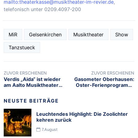
mailto:theaterkasse@musiktheater-im-revier.de
,
telefonisch unter 0209.4097-200
MiR
Gelsenkirchen
Musiktheater
Show
Tanzstueck
ZUVOR ERSCHIENEN
ZUVOR ERSCHIENEN
Verdis „Aida“ ist wieder
Gasometer Oberhausen:
am Aalto Musiktheater
Oster-Ferienprogramm:
zu sehen
Von Ostsee bis Ozean
NEUSTE BEITRÄGE
Leuchtendes Highlight: Die Zoolichter
kehren zurück
7.August