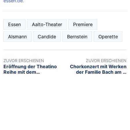
essen.de
.
Essen
Aalto-Theater
Premiere
Alsmann
Candide
Bernstein
Operette
ZUVOR ERSCHIENEN
ZUVOR ERSCHIENEN
Eröffnung der Theatino
Chorkonzert mit Werken
Reihe mit dem
der Familie Bach am 7.
Instrument des Jahres:
Februar, um 19:00 Uhr in
dem Akkordeon
der Philharmonie Essen
NEUSTE BEITRÄGE
Open-Air „Quer durch die 90er Jahre
mit dem Rock Orchester Ruhrgebeat“
5.August