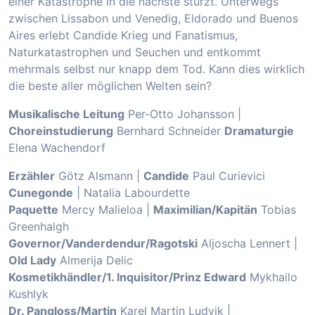
einer Katastrophe in die nächste stürzt. Unterwegs
zwischen Lissabon und Venedig, Eldorado und Buenos
Aires erlebt Candide Krieg und Fanatismus,
Naturkatastrophen und Seuchen und entkommt
mehrmals selbst nur knapp dem Tod. Kann dies wirklich
die beste aller möglichen Welten sein?
Musikalische Leitung
Per-Otto Johansson |
Choreinstudierung
Bernhard Schneider
Dramaturgie
Elena Wachendorf
Erzähler
Götz Alsmann |
Candide
Paul Curievici
Cunegonde
| Natalia Labourdette
Paquette
Mercy Malieloa |
Maximilian/Kapitän
Tobias
Greenhalgh
Governor/Vanderdendur/Ragotski
Aljoscha Lennert |
Old Lady
Almerija Delic
Kosmetikhändler/1. Inquisitor/Prinz Edward
Mykhailo
Kushlyk
Dr. Pangloss/Martin
Karel Martin Ludvik |