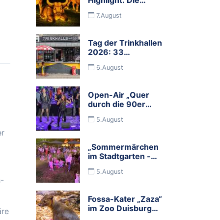
Zoolichter kehren
7.August
zurück
Tag der Trinkhallen
2026: 33
Programmbuden
6.August
und viele
Mitmachbuden
feiern die
Open-Air „Quer
Budenkultur im
durch die 90er
Ruhrgebiet
Jahre mit dem
5.August
Rock Orchester
Ruhrgebeat“
er
„Sommermärchen
im Stadtgarten -
Food, Wine &
5.August
Music" begeisterte
h-
Tausende
Besucher
Fossa-Kater „Zaza“
im Zoo Duisburg
äre
eingezogen