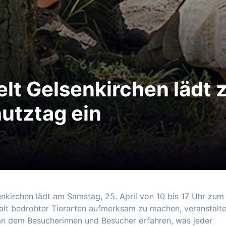
lt Gelsenkirchen lädt
utztag ein
nkirchen lädt am Samstag, 25. April von 10 bis 17 Uhr zum
alt bedrohter Tierarten aufmerksam zu machen, veranstalte
an dem Besucherinnen und Besucher erfahren, was jeder