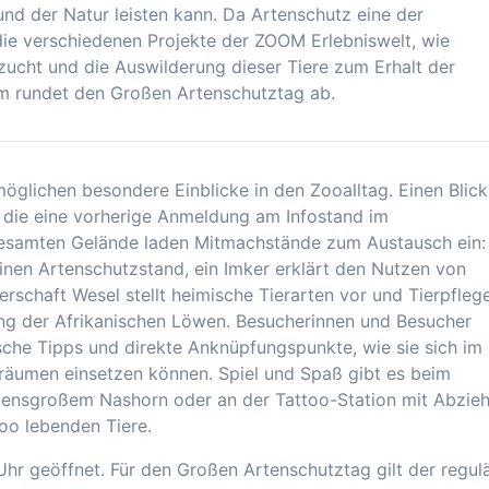
 und der Natur leisten kann. Da Artenschutz eine der
ie verschiedenen Projekte der ZOOM Erlebniswelt, wie
zucht und die Auswilderung dieser Tiere zum Erhalt der
mm rundet den Großen Artenschutztag ab.
öglichen besondere Einblicke in den Zooalltag. Einen Blick
ür die eine vorherige Anmeldung am Infostand im
 gesamten Gelände laden Mitmachstände zum Austausch ein:
inen Artenschutzstand, ein Imker erklärt den Nutzen von
erschaft Wesel stellt heimische Tierarten vor und Tierpfleg
ung der Afrikanischen Löwen. Besucherinnen und Besucher
sche Tipps und direkte Anknüpfungspunkte, wie sie sich im
räumen einsetzen können. Spiel und Spaß gibt es beim
ebensgroßem Nashorn oder an der Tattoo-Station mit Abzie
oo lebenden Tiere.
hr geöffnet. Für den Großen Artenschutztag gilt der regul