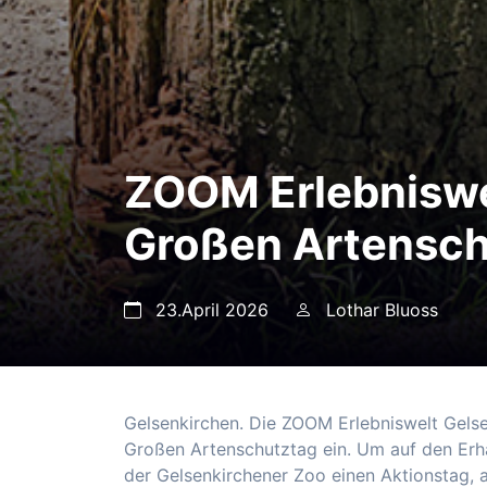
ZOOM Erlebniswe
Großen Artensch
23.April 2026
Lothar Bluoss
Gelsenkirchen. Die ZOOM Erlebniswelt Gelse
Großen Artenschutztag ein. Um auf den Erh
der Gelsenkirchener Zoo einen Aktionstag, 