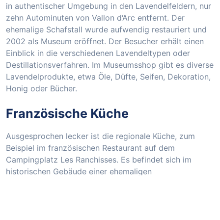
in authentischer Umgebung in den Lavendelfeldern, nur
zehn Autominuten von Vallon d‘Arc entfernt. Der
ehemalige Schafstall wurde aufwendig restauriert und
2002 als Museum eröffnet. Der Besucher erhält einen
Einblick in die verschiedenen Lavendeltypen oder
Destillationsverfahren. Im Museumsshop gibt es diverse
Lavendelprodukte, etwa Öle, Düfte, Seifen, Dekoration,
Honig oder Bücher.
Französische Küche
Ausgesprochen lecker ist die regionale Küche, zum
Beispiel im französischen Restaurant auf dem
Campingplatz Les Ranchisses. Es befindet sich im
historischen Gebäude einer ehemaligen
Seidenspinnerei. Auch im benachbarten Ort Largentière,
zum Beispiel in dem entzückenden Restaurant „La
Caçola“, lebt man das pure savoir vivre. Schon die
Römer bauten im Lignetal Silber ab, daher stammt der