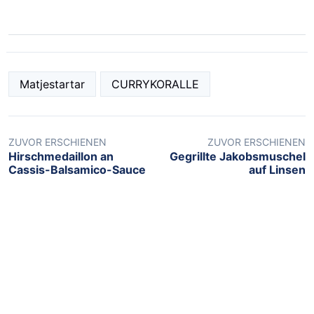
Matjestartar
CURRYKORALLE
ZUVOR ERSCHIENEN
ZUVOR ERSCHIENEN
Hirschmedaillon an
Gegrillte Jakobsmuschel
Cassis-Balsamico-Sauce
auf Linsen
NEUSTE BEITRÄGE
Open-Air „Quer durch die 90er Jahre
mit dem Rock Orchester Ruhrgebeat“
5.August
„Sommermärchen im Stadtgarten -