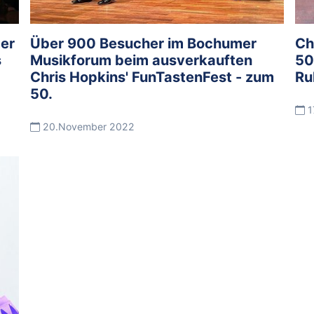
der
Über 900 Besucher im Bochumer
Ch
s
Musikforum beim ausverkauften
50
Chris Hopkins' FunTastenFest - zum
Ru
50.
1
20.November 2022