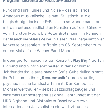
Programmakzente ab Festival-Halbzeit
Punk und Funk, Blues und Noise – das ist Farida
Amadous musikalische Heimat. Stilistisch ist die
belgisch-nigerianische E-Bassistin so wandelbar, stand
mit den unterschiedlichsten Künstlern auf der Bühne –
von Thurston Moore bis Peter Brötzmann. Im Rahmen
der
MaschinenHausReihe
in Essen, das insgesamt vier
Konzerte präsentiert, trifft sie am 06. September zum
ersten Mal auf die Wiener Band Mopcut.
In dem großdimensionierten Konzert
„Play Big!“
treffen
Bigband und Sinfonieorchester in der Bochumer
Jahrhunderthalle aufeinander: Sofia Gubaidulina nimmt
ihr Publikum in ihrer
„Revuemusik“
durch skurrile,
psychedelische Landschaften mit. Der Komponist
Michael Wertmüller – selbst Jazzschlagzeuger und
einstmals Orchesterperkussionist – entzündet mit der
NDR Bigband und Sinfonietta Basel sowie zwei
internationalen Jazzsolisten ein wild-virtuoses