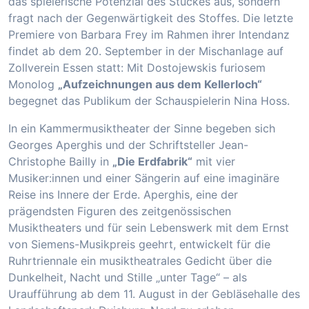
das spielerische Potenzial des Stückes aus, sondern
fragt nach der Gegenwärtigkeit des Stoffes. Die letzte
Premiere von Barbara Frey im Rahmen ihrer Intendanz
findet ab dem 20. September in der Mischanlage auf
Zollverein Essen statt: Mit Dostojewskis furiosem
Monolog
„Aufzeichnungen aus dem Kellerloch“
begegnet das Publikum der Schauspielerin Nina Hoss.
In ein Kammermusiktheater der Sinne begeben sich
Georges Aperghis und der Schriftsteller Jean-
Christophe Bailly in
„Die Erdfabrik“
mit vier
Musiker:innen und einer Sängerin auf eine imaginäre
Reise ins Innere der Erde. Aperghis, eine der
prägendsten Figuren des zeitgenössischen
Musiktheaters und für sein Lebenswerk mit dem Ernst
von Siemens-Musikpreis geehrt, entwickelt für die
Ruhrtriennale ein musiktheatrales Gedicht über die
Dunkelheit, Nacht und Stille „unter Tage“ – als
Uraufführung ab dem 11. August in der Gebläsehalle des