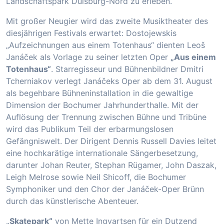
Landschaftspark Duisburg-Nord zu erleben.
Mit großer Neugier wird das zweite Musiktheater des
diesjährigen Festivals erwartet: Dostojewskis
„Aufzeichnungen aus einem Totenhaus“ dienten Leoš
Janáček als Vorlage zu seiner letzten Oper
„Aus einem
Totenhaus“
. Starregisseur und Bühnenbildner Dmitri
Tcherniakov verlegt Janáčeks Oper ab dem 31. August
als begehbare Bühneninstallation in die gewaltige
Dimension der Bochumer Jahrhunderthalle. Mit der
Auflösung der Trennung zwischen Bühne und Tribüne
wird das Publikum Teil der erbarmungslosen
Gefängniswelt. Der Dirigent Dennis Russell Davies leitet
eine hochkarätige internationale Sängerbesetzung,
darunter Johan Reuter, Stephan Rügamer, John Daszak,
Leigh Melrose sowie Neil Shicoff, die Bochumer
Symphoniker und den Chor der Janáček-Oper Brünn
durch das künstlerische Abenteuer.
„Skatepark“
von Mette Ingvartsen für ein Dutzend