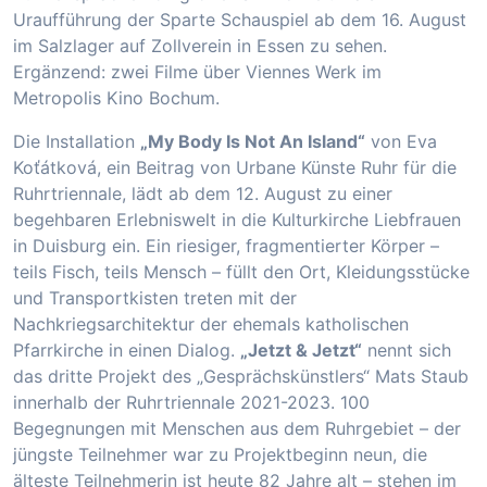
Uraufführung der Sparte Schauspiel ab dem 16. August
im Salzlager auf Zollverein in Essen zu sehen.
Ergänzend: zwei Filme über Viennes Werk im
Metropolis Kino Bochum.
Die Installation
„My Body Is Not An Island“
von Eva
Koťátková, ein Beitrag von Urbane Künste Ruhr für die
Ruhrtriennale, lädt ab dem 12. August zu einer
begehbaren Erlebniswelt in die Kulturkirche Liebfrauen
in Duisburg ein. Ein riesiger, fragmentierter Körper –
teils Fisch, teils Mensch – füllt den Ort, Kleidungsstücke
und Transportkisten treten mit der
Nachkriegsarchitektur der ehemals katholischen
Pfarrkirche in einen Dialog.
„Jetzt & Jetzt“
nennt sich
das dritte Projekt des „Gesprächskünstlers“ Mats Staub
innerhalb der Ruhrtriennale 2021-2023. 100
Begegnungen mit Menschen aus dem Ruhrgebiet – der
jüngste Teilnehmer war zu Projektbeginn neun, die
älteste Teilnehmerin ist heute 82 Jahre alt – stehen im