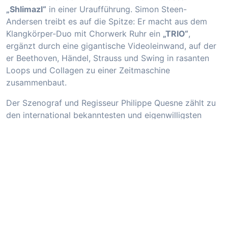
„Shlimazl“
in einer Uraufführung. Simon Steen-
Andersen treibt es auf die Spitze: Er macht aus dem
Klangkörper-Duo mit Chorwerk Ruhr ein
„TRIO“
,
ergänzt durch eine gigantische Videoleinwand, auf der
er Beethoven, Händel, Strauss und Swing in rasanten
Loops und Collagen zu einer Zeitmaschine
zusammenbaut.
Der Szenograf und Regisseur Philippe Quesne zählt zu
den international bekanntesten und eigenwilligsten
Theatermachern Frankreichs. Seit 20 Jahren entwickelt
er mit seiner Gruppe Vivarium Studio eine hoch
poetische Bühnensprache. Mit Leichtigkeit und
spielerischem Witz verwandelt er existenzielle Fragen
unserer Gegenwart in ein theatrales Ereignis, schafft so
vieldeutige Universen. Seine jüngste Arbeit
„Der Garten
der Lüste“
ist durch das gleichnamige Gemälde von
Bosch inspiriert und bewegt sich zwischen
ökologischer Science-Fiction und zeitgenössischem