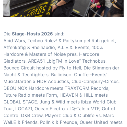
Die
Stage-Hosts 2026
sind:
Acid Wars, Techno Rulez! & Partykumpel Ruhrgebiet,
Affenkäfig & Rheinaudio, A.L.E.X. Events, 100%
Hardcore & Masters of Noise pres. Hardcore
Gladiators, AREA51, „bigFM in Love“ Technobus,
Bounce Circuit hosted by Fly to Hell, Die Stimmen der
Nacht & Techfighters, Bullidisco, Chuffer-Events’
MusicGarden x HDR Acoustics, Club-Campury-Circus,
DEQUINOX Hardcore meets TRAXTORM Records,
Future Radio meets Form, HEAVEN & HILL meets
GLOBAL STAGE, Jung & Wild meets Ibiza World Club
Tour, LOCA71, Ocean Electro x IQ-Talo x VTF, Out of
Control D&B Crew, Playerz Club & Clublife vs. Marc
Wall.E & Friends, Pollnik & Freunde, Queer United meets