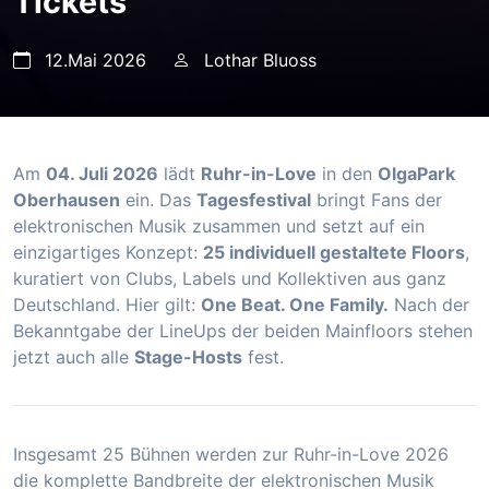
Tickets
12.Mai 2026
Lothar Bluoss
Am
04. Juli 2026
lädt
Ruhr-in-Love
in den
OlgaPark
Oberhausen
ein. Das
Tagesfestival
bringt Fans der
elektronischen Musik zusammen und setzt auf ein
einzigartiges Konzept:
25 individuell gestaltete Floors
,
kuratiert von Clubs, Labels und Kollektiven aus ganz
Deutschland. Hier gilt:
One Beat. One Family.
Nach der
Bekanntgabe der LineUps der beiden Mainfloors stehen
jetzt auch alle
Stage-Hosts
fest.
Insgesamt 25 Bühnen werden zur Ruhr-in-Love 2026
die komplette Bandbreite der elektronischen Musik